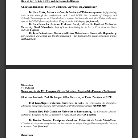
Rule of law, Article 7 TEU and the Council of Europe
Chair and feedback : Prof Jörg Gerkrath, Université du Luxembourg 
     Dr Nora Cseke, Juriste à la Cour de Justice de l’Union européenne, 
Safeguarding 
rule of law through the combination of EU and ECHR law (example of Hungary and 
Poland)/ La sauvegarde de l’Etat de droit à travers l’alliance du droit de l’Union et du droit 
issu de la CEDH (les exemples de la Hongrie et de la Pologne) 
(en français
) 
Dr Ilina Cenevska, Assistant Professor, Faculty of Law, Ss Cyril and Methodius 
University, North Macedonia
, 
Rule of Law Backsliding in the EU: A View from the Other 
Side
(in English) 
     Dr Toni Fickentscher, Wissenschaflticher Mitearbeiter, Universität Regensburg, 
EU-Haushalt und Schutz der Rechtsstaatlichkeit – zur Effizienz des neuen Instrumentariums 
(auf Deutsch) 
Discussion 
11:15-13:00  
Democracy in the EU: European Citizen Initiatives, Rights of the European Parliament  
Chair and feedback: Prof  Dr Jacques Ziller, University of Pavia, President of SIPE 
     Prof  Luis-Miguel  Gutierrez,  Université  de  Lille, 
La réinvention de l'Initiative 
citoyenne européenne comme instrument de contrôle politique citoyen (
en français) 
Jasmin Hiry, PhD Candidate, University of Luxembourg, 
The European Citizens’ 
Initiative: Confined by the Commission’s Right of Initiative? 
(in English) 
Dr Damien Bouvier, Enseignant chercheur, Université de Savoie Mont-Blanc
, 
L’initiative citoyenne européenne, un instrument de rééquilibrage démocratique de l’action 
extérieure ? (
en français)
Discussion 