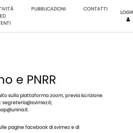
TIVITÀ
PUBBLICAZIONI
CONTATTI
LOGI
ED
VENTI
no e PNRR
ito sulla piattaforma zoom, previa iscrizione
i: segreteria@svimez.it;
map@unina.it.
lle pagine facebook di svimez e di