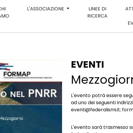
CHI
L'ASSOCIAZIONE
LINEE DI
AT
IAMO
RICERCA
E
EVENTI
Mezzogior
L'evento potrà essere segu
ad uno dei seguenti indirizz
eventi@federalismi.it; for
L'evento sarà trasmesso su