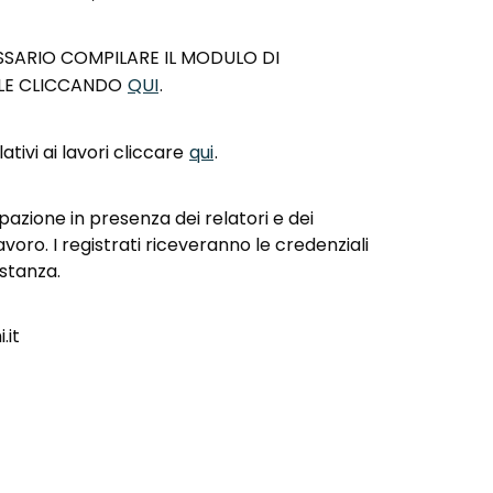
ESSARIO COMPILARE IL MODULO DI
ILE CLICCANDO
QUI
.
ativi ai lavori cliccare
qui
.
pazione in presenza dei relatori e dei
voro. I registrati riceveranno le credenziali
stanza.
.it