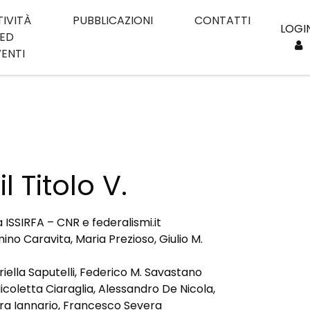
TIVITÀ
PUBBLICAZIONI
CONTATTI
LOGI
ED
VENTI
l Titolo V.
 ISSIRFA – CNR e federalismi.it
mino Caravita, Maria Prezioso, Giulio M.
riella Saputelli, Federico M. Savastano
icoletta Ciaraglia, Alessandro De Nicola,
ora Iannario, Francesco Severa