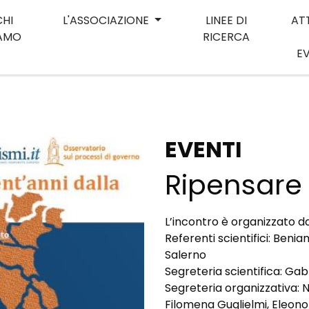
CHI
L'ASSOCIAZIONE
LINEE DI
AT
IAMO
RICERCA
E
EVENTI
Ripensare i
L’incontro è organizzato da
Referenti scientifici: Benia
Salerno
Segreteria scientifica: Gab
Segreteria organizzativa: N
Filomena Guglielmi, Eleon