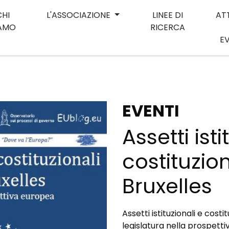
CHI
L'ASSOCIAZIONE
LINEE DI
AT
IAMO
RICERCA
E
EVENTI
Assetti isti
costituzio
Bruxelles
Assetti istituzionali e cost
legislatura nella prospett