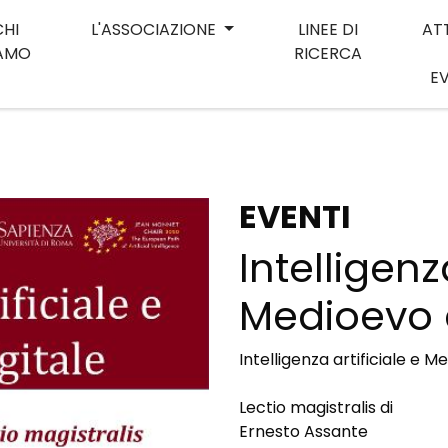
CHI
L'ASSOCIAZIONE
LINEE DI
AT
IAMO
RICERCA
E
EVENTI
Intelligenz
Medioevo d
Intelligenza artificiale e M
Lectio magistralis di
Ernesto Assante